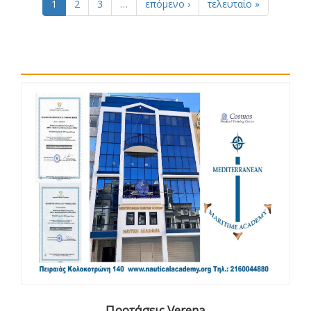
1
2
3
…
επόμενο ›
τελευταίο »
Προτάσεις Verena