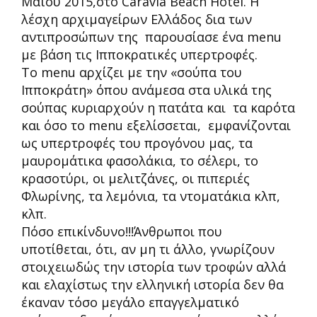
Μαΐου 2015,στο Caravia Beach Hotel. Η
λέσχη αρχιμαγείρων Ελλάδος δια των
αντιπροσώπων της παρουσίασε ένα menu
με βάση τις Ιπποκρατικές υπερτροφές.
Το menu αρχίζει με την «σούπα του
Ιπποκράτη» όπου ανάμεσα στα υλικά της
σούπας κυριαρχούν η πατάτα και τα καρότα
και όσο το menu εξελίσσεται, εμφανίζονται
ως υπερτροφές του προγόνου μας, τα
μαυρομάτικα φασολάκια, το σέλερι, το
κρασοτύρι, οι μελιτζάνες, οι πιπεριές
Φλωρίνης, τα λεμόνια, τα ντοματάκια κλπ,
κλπ.
Πόσο επικίνδυνο!!!Άνθρωποι που
υποτίθεται, ότι, αν μη τι άλλο, γνωρίζουν
στοιχειωδώς την ιστορία των τροφών αλλά
και ελαχίστως την ελληνική ιστορία δεν θα
έκαναν τόσο μεγάλο επαγγελματικό