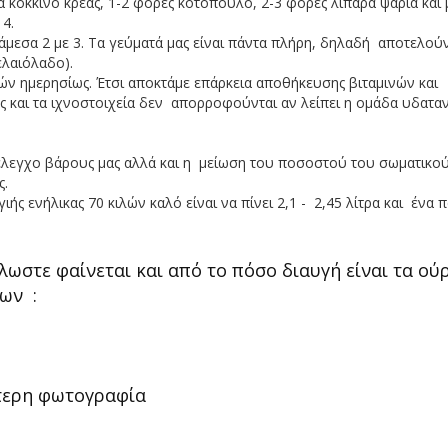
 κόκκινο κρέας, 1-2 φορές κοτόπουλο, 2-3 φορές λιπαρά ψάρια και 
 4.
διάμεσα 2 με 3. Τα γεύματά μας είναι πάντα πλήρη, δηλαδή αποτελού
ελαιόλαδο).
ν ημερησίως. Έτσι αποκτάμε επάρκεια αποθήκευσης βιταμινών και
ες και τα ιχνοστοιχεία δεν απορροφούνται αν λείπει η ομάδα υδατ
ν έλεγχο βάρους μας αλλά και η μείωση του ποσοστού του σωματικο
ς.
ής ενήλικας 70 κιλών καλό είναι να πίνει 2,1 - 2,45 λίτρα και ένα π
ωστε φαίνεται και από το πόσο διαυγή είναι τα ούρ
ων :
υτερη φωτογραφία