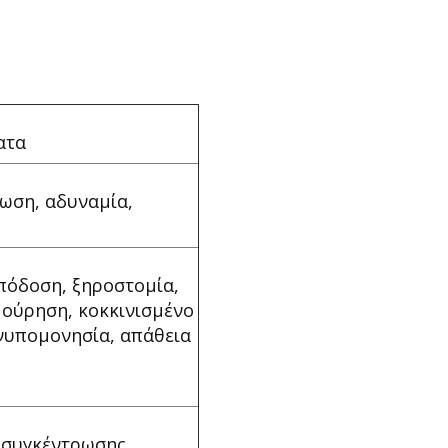
ατα
ωση, αδυναμία,
πόδοση, ξηροστομία,
 ούρηση, κοκκινισμένο
νυπομονησία, απάθεια
 συγκέντρωσης,