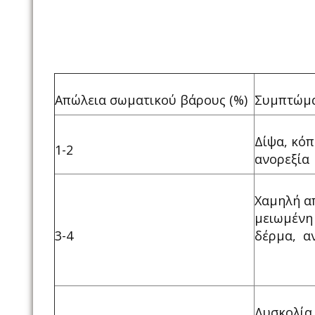
Απώλεια σωματικού βάρους (%)
Συμπτώμ
Δίψα, κόπ
1-2
ανορεξία
Χαμηλή α
μειωμένη
3-4
δέρμα, α
Δυσκολία