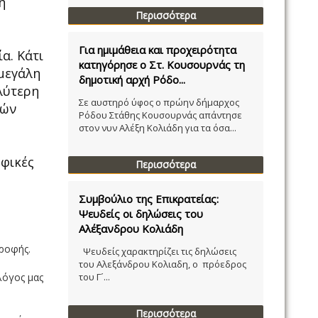
ή
Περισσότερα
Για ημιμάθεια και προχειρότητα
α. Κάτι
κατηγόρησε ο Στ. Κουσουρνάς τη
 μεγάλη
δημοτική αρχή Ρόδο...
λύτερη
Σε αυστηρό ύφος ο πρώην δήμαρχος
κών
Ρόδου Στάθης Κουσουρνάς απάντησε
στον νυν Αλέξη Κολιάδη για τα όσα...
οφικές
Περισσότερα
Συμβούλιο της Επικρατείας:
Ψευδείς οι δηλώσεις του
Αλέξανδρου Κολιάδη
τροφής.
Ψευδείς χαρακτηρίζει τις δηλώσεις
του Αλεξάνδρου Κολιαδη, ο πρόεδρος
λόγος μας
του Γ´...
Περισσότερα