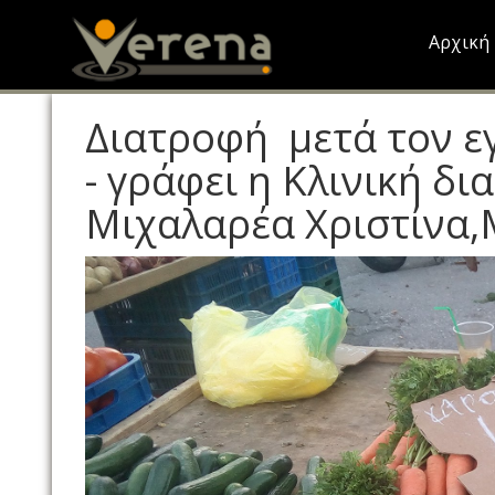
Skip
to
Αρχική
main
content
Διατροφή μετά τον εγ
- γράφει η Κλινική δ
Μιχαλαρέα Χριστίνα,