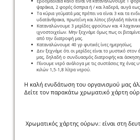
Εβδομαδιαία καλό είναι να καταναλώνουμε 1 φορά
ψαράκια, 2 φορές όσπρια ή / και λαδερά, αυγά εως
Τα κύρια γεύματά μας πρέπει να είναι 3 και τα εν
υδατάνθρακα, πρωτεΐνη και λίπος (δηλαδή πάντα 
Καταναλώνουμε 3 μερίδες φρούτων και 4 λαχανικώ
ιχνοστοιχείων. Μην ξεχνάμε όμως πως οι βιταμίν
από την διατροφή μας.
Καταναλώνουμε 40 γρ φυτικές ίνες ημερησίως.
Δεν ξεχνάμε ότι οι μερίδες είναι το μυστικό στο
μας, δηλαδή ο συνδυασμός διατροφής και άσκηση
Πίνουμε νερό ανάλογα με τις συστάσεις πχ ένας υγι
κιλών 1,5-1,8 λίτρα νερού.
Η καλή ενυδάτωση του οργανισμού μας άλλ
Δείτε τον παρακάτω χρωματικό χάρτη ούρ
Χρωματικός χάρτης ούρων.: είναι στη δε