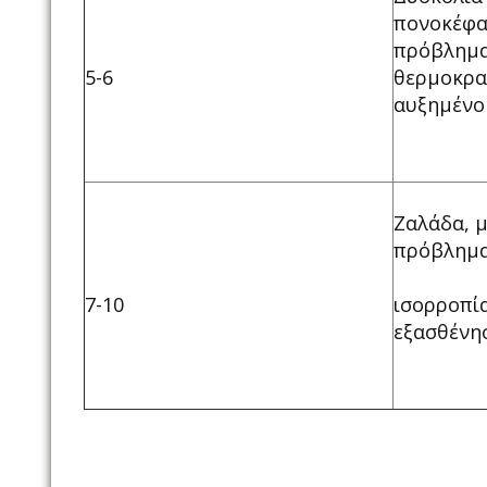
πονοκέφα
πρόβλημα
5-6
θερμοκρα
αυξημένο
Ζαλάδα, 
πρόβλημα
7-10
ισορροπί
εξασθένη