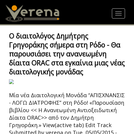
Skip
to
Toggle
main
navigat
content
Ο διαιτολόγος Δημήτρης
Γρηγοράκης σήμερα στη Ρόδο - Θα
παρουσιάσει την ανανεωμένη
δίαιτα ORAC στα εγκαίνια μιας νέας
διαιτολογικής μονάδας
Μία νέα Διαιτολογική Μονάδα “ΑΠΙΣΧΝΑΝΣΙΣ
- ΛΟΓΩ ΔΙΑΤΡΟΦΗΣ’’ στη Ρόδο! «Παρουσίαση
βιβλίου << Η Ανανεωμένη Αντιοξειδωτική
Δίαιτα ORAC>> από τον Δημήτρη
Γρηγοράκη.» View(active tab) Edit Track
Submitted by verena on Tue, 05/05/2015 -