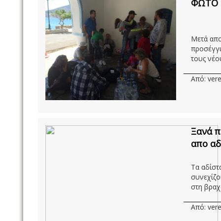
ΦΩΤΟ -
Μετά απο
προσέγγι
τους νέου
Από: vere
Ξανά π
απο αδ
Τα αδίστ
συνεχίζο
στη βραχ
Από: vere