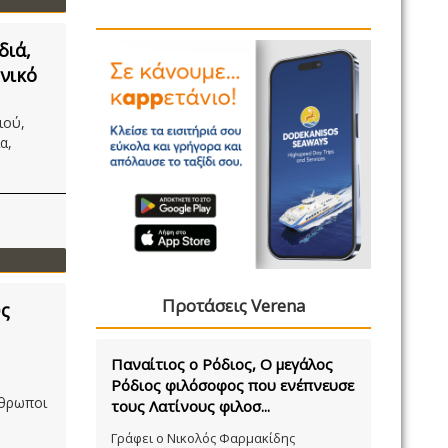
διά,
νικό
ιού,
α,
Προτάσεις Verena
υς
Παναίτιος ο Ρόδιος, Ο μεγάλος
Ρόδιος φιλόσοφος που ενέπνευσε
νθρωποι
τους Λατίνους φιλοσ...
Γράφει ο Νικολός Φαρμακίδης