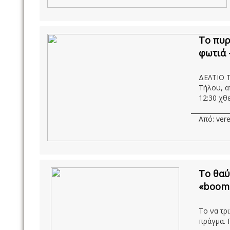
Το πυρ
φωτιά 
ΔΕΛΤΙΟ Τ
Τήλου, α
12:30 χθε
Από: vere
Το θαύ
«boom»
Το να τρ
πράγμα. 