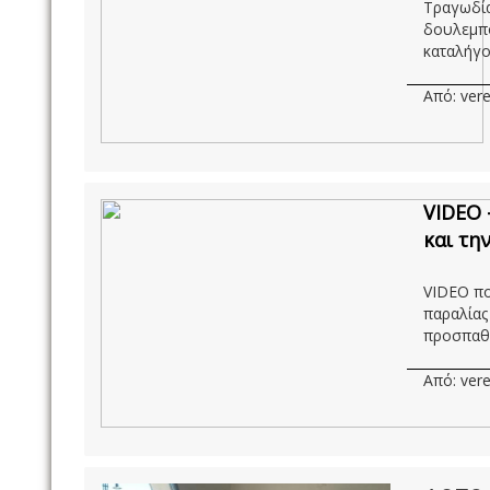
Τραγωδία
δουλεμπό
καταλήγο
Από: vere
VIDEO 
και τη
VIDEO πο
παραλίας
προσπαθο
Από: vere