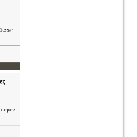
υ
βισαν"
ες
ίστηκαν