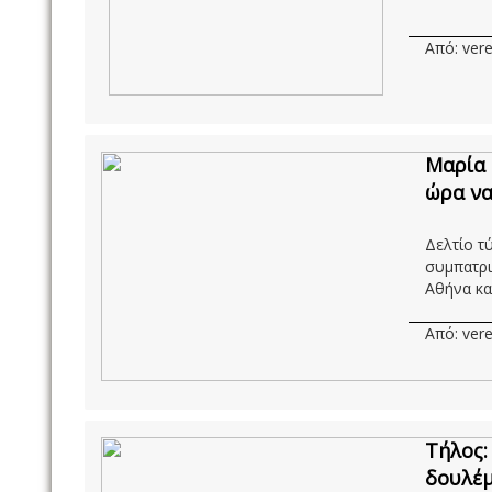
Από: vere
Μαρία 
ώρα ν
Δελτίο τ
συμπατρι
Αθήνα και
Από: vere
Τήλος:
δουλέμ