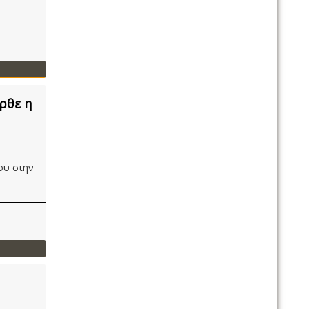
ρθε η
ου στην