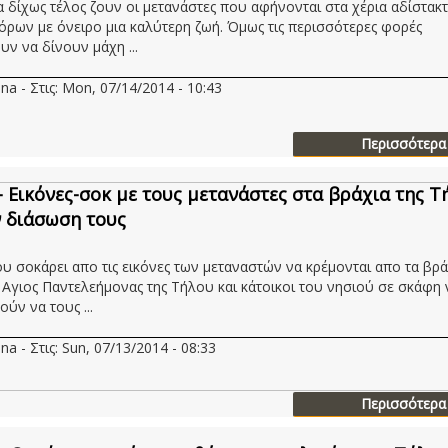
 δίχως τέλος ζουν οι μετανάστες που αφήνονται στα χέρια αδίστακ
ρων με όνειρο μια καλύτερη ζωή. Όμως τις περισσότερες φορές
υν να δίνουν μάχη ...
na - Στις: Mon, 07/14/2014 - 10:43
Περισσότερα
- Εικόνες-σοκ με τους μετανάστες στα βράχια της Τ
ν διάσωση τους
υ σοκάρει απο τις εικόνες των μεταναστών να κρέμονται απο τα βρά
 Αγιος Παντελεήμονας της Τήλου και κάτοικοι του νησιού σε σκάφη 
ύν να τους ...
na - Στις: Sun, 07/13/2014 - 08:33
Περισσότερα