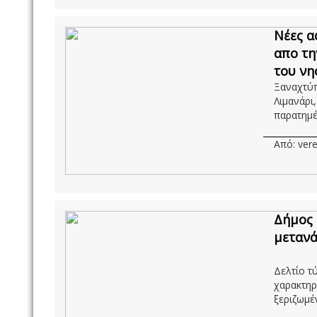
Νέες α
απο τη
του νη
Ξαναχτύπ
Λιμανάρι
παρατημέν
Από: vere
Δήμος 
μετανά
Δελτίο 
χαρακτηρ
ξεριζωμέν