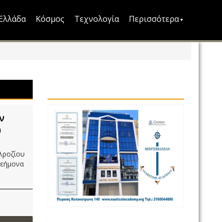
Ελλάδα
Κόσμος
Τεχνολογία
Περισσότερα
ν
υ
λροζίου
λεήμονα