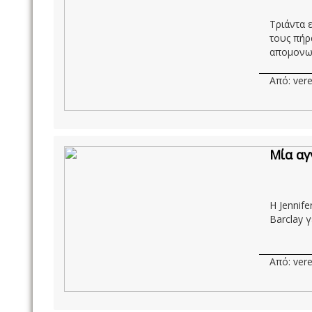
Τριάντα 
τους πήρ
απομονωμ
Από: vere
Μία αγ
Η Jennif
Barclay 
Από: vere