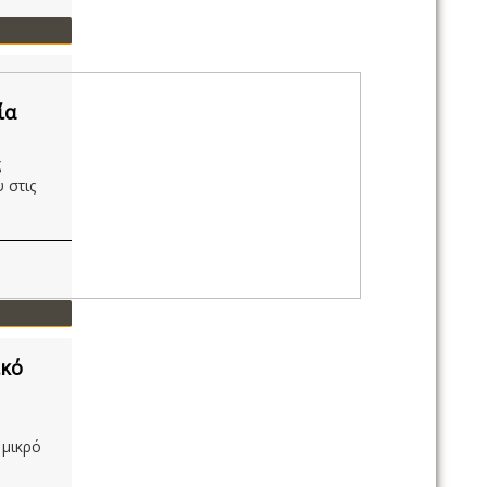
ία
ς
 στις
ικό
 μικρό