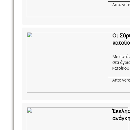
Από: vere
Oι Σύρ
κατοίκ
Με αυτόν
στα άγρι
κατοίκους 
Από: vere
Έκκλησ
ανάγκη