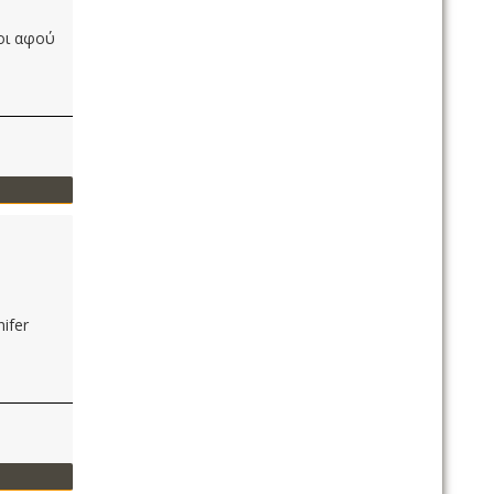
οι αφού
ifer