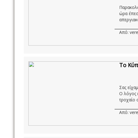
Παρακολο
ώρα έπεσ
απεργιακ
Από: vere
Το Κύπ
Σας είχα
Ο λόγος 
τροχαίο σ
Από: vere