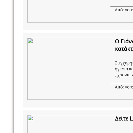
Από: vere
O Γιάν
κατάκτ
Συγχαρητ
ηγεσία κ
, χρονια ν
Από: vere
Δείτε 