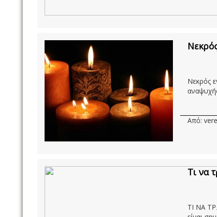
Νεκρός
Νεκρός ε
αναψυχής
Από: vere
Τι να 
ΤΙ ΝΑ Τ
είναι σημ