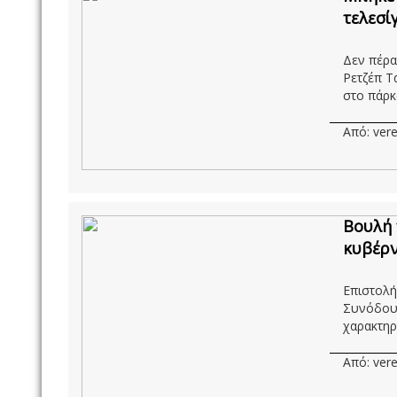
τελεσί
Δεν πέρα
Ρετζέπ Τ
στο πάρκο
Από: vere
Βουλή 
κυβέρν
Επιστολή
Συνόδου 
χαρακτηρί
Από: vere