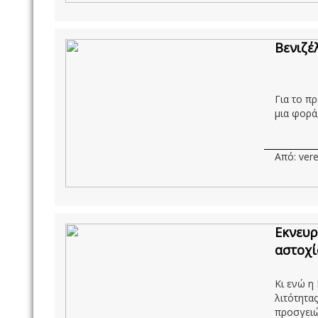
Βενιζέ
Για το π
μια φορά,
Από: vere
Εκνευρ
αστοχί
Κι ενώ η
λιτότητας
προσγειώθ