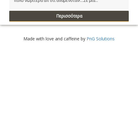
πολύ νωρίτερα απ ότι αναμενόταν!....Σε μια...
Περισσότερα
Made with love and caffeine by
PnG Solutions