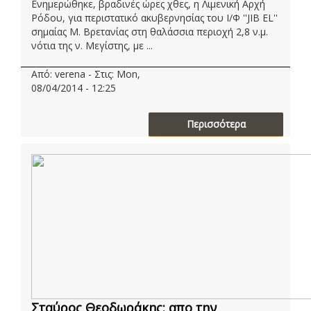
Ενημερώθηκε, βραδινές ώρες χθες, η Λιμενική Αρχή
Ρόδου, για περιστατικό ακυβερνησίας του Ι/Φ ''JIB EL''
σημαίας Μ. Βρετανίας στη θαλάσσια περιοχή 2,8 ν.μ.
νότια της ν. Μεγίστης, με ...
Από: verena - Στις: Mon,
08/04/2014 - 12:25
Περισσότερα
Σταύρος Θεοδωράκης: απο την