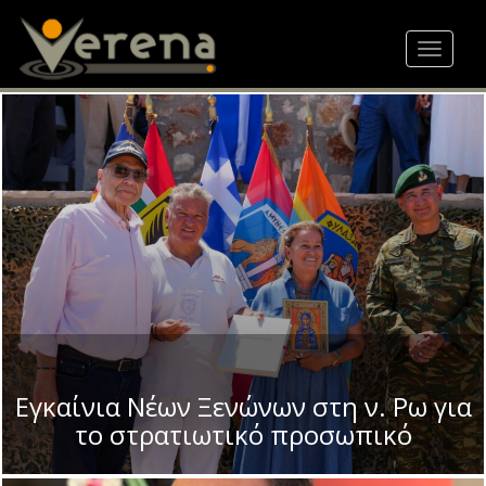
Skip
to
Toggle
main
navigat
content
Εγκαίνια Νέων Ξενώνων στη ν. Ρω για
το στρατιωτικό προσωπικό