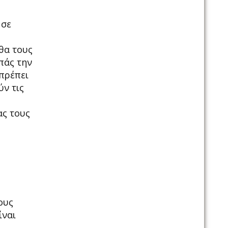
 σε
 θα τους
πάς την
 πρέπει
ύν τις
ας τους
ους
ίναι