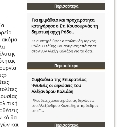
Περισσότερα
Για ημιμάθεια και προχειρότητα
ία
κατηγόρησε ο Στ. Κουσουρνάς τη
ορεία
δημοτική αρχή Ρόδο...
ν ακόμα
Σε αυστηρό ύφος ο πρώην δήμαρχος
λα
Ρόδου Στάθης Κουσουρνάς απάντησε
στον νυν Αλέξη Κολιάδη για τα όσα...
πόλυτης
ότητας
Περισσότερα
τουργία
υς»
Συμβούλιο της Επικρατείας:
ίτες
Ψευδείς οι δηλώσεις του
πολίτες
Αλέξανδρου Κολιάδη
ιουσίας
Ψευδείς χαρακτηρίζει τις δηλώσεις
ολιτική
του Αλεξάνδρου Κολιαδη, ο πρόεδρος
οθέσεις
του Γ´...
νικό θα
ογών και
Περισσότερα