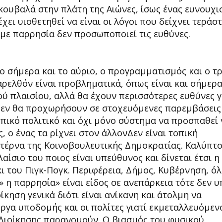
ουβαλά στην πλάτη της Αιώνες, ίσως ένας ευνουχι
χει υιοθετηθεί να είναι οι λόγοι που δείχνει τεράστ
με παρρησία δεν προσωποποιεί τις ευθύνες.
το σήμερα και το αύριο, ο προγραμματισμός και ο τ
ρελθόν είναι προβληματικά, όπως είναι και σήμερα
ύ πλαισίου, αλλά θα έχουν περισσότερες ευθύνες γ
 δεν θα προχωρήσουν σε στοχευόμενες παρεμβάσεις
πικό πολιτικό και όχι μόνο σύστημα να προσπαθεί 
ς, ο ένας τα ρίχνει στον άλλονΔεν είναι τοπική
πτέρνα της Κοινοβουλευτικής Δημοκρατίας. Καλύπτο
ίσιο του ποιος είναι υπεύθυνος και δίνεται έτσι η
ι του Πιγκ-Πογκ. Περιφέρεια, Δήμος, Κυβέρνηση, όλο
 » η παρρησία» είναι είδος σε ανεπάρκεια τότε δεν 
ίκηση γενικά διότι είναι ανίκανη και άτολμη να
ργα υποδομής και οι πολίτες γιατί εκμεταλλευόμεν
 Διοίκησης παρανομούν. Ο βιασμός του φυσικού