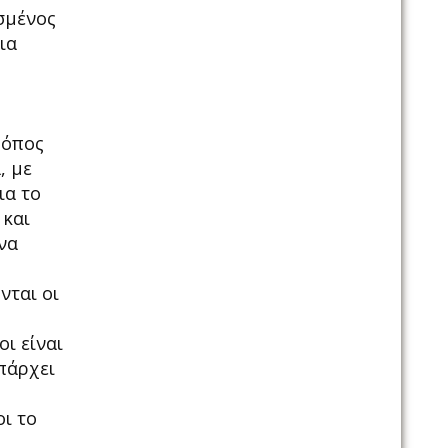
σμένος
ια
ρόπος
, με
ια το
 και
να
νται οι
ι είναι
υπάρχει
οι το