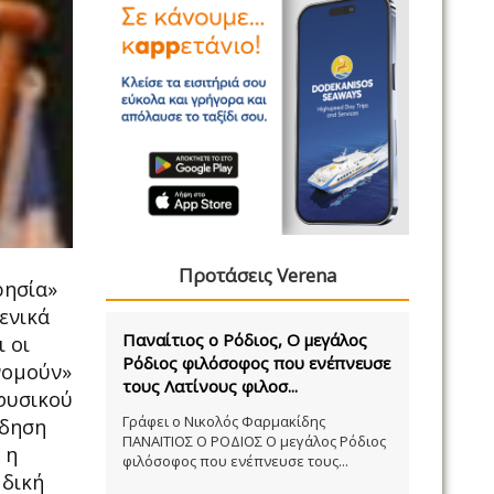
Προτάσεις Verena
ρησία»
ενικά
Παναίτιος ο Ρόδιος, Ο μεγάλος
 οι
Ρόδιος φιλόσοφος που ενέπνευσε
νομούν»
τους Λατίνους φιλοσ...
φυσικού
Γράφει ο Νικολός Φαρμακίδης
ίδηση
ΠΑΝΑΙΤΙΟΣ Ο ΡΟΔΙΟΣ Ο μεγάλος Ρόδιος
 η
φιλόσοφος που ενέπνευσε τους...
 δική