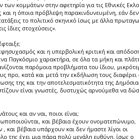
ν των κομμάτων στην αφετηρία για τις Εθνικές Εκλο
ς και η όποια πρόβλεψη παρακινδυνευμένη, εάν δεν
τατάξεις το πολιτικό σκηνικό ίσως με άλλα πρωταγω
ις ίδιες στοχεύσεις».
έφταιξε;
 εφησυχασμός και η υπερβολική κριτική και απόδοσ
ένα Παγκόσμιο χαρακτήρα, σε όλα τα μήκη και πλάτ
νίζονται παρόμοια προβλήματα του ίδιου, μικρότε
υς προ, κατά και μετά την εκδήλωση τους διαφέρει
ωσης της και την αποτελεσματικότητα της Δημόσια
αστίζουν είναι γνωστές, δυστυχώς αρνούμεθα να δώ
τους και αν ναι, ποιοι είναι;
σωποποιούνται, και βέβαια έχουν ονοματεπώνυμο,
 , και βέβαια υπάρχουν και δεν ήμαστε λίγοι οι
λο της έχει μια πάρα πολύ μεγάλη ευθύνη, ίσως ο