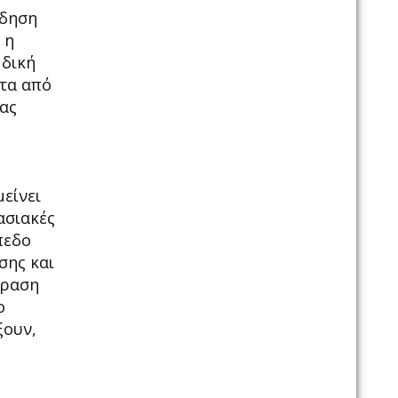
ίδηση
 η
 δική
ντα από
μας
είνει
ασιακές
πεδο
σης και
φραση
ο
ξουν,