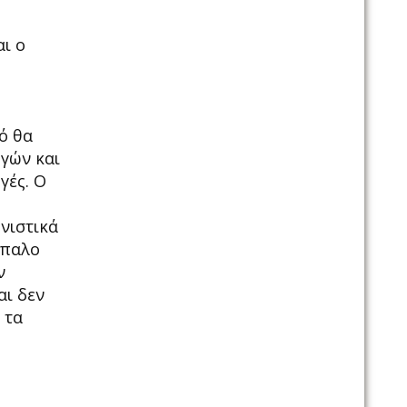
ι ο
ό θα
ογών και
γές. Ο
νιστικά
ίπαλο
ν
αι δεν
 τα