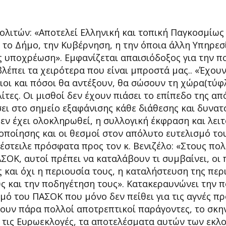
πολιτών: «Αποτελεί Ελληνική και τοπική Παγκοσμίως
το Δήμο, την Κυβέρνηση, η την όποια άλλη Υπηρεσ
ς υποχρέωση». Εμφανίζεται απαισιόδοξος για την π
βλέπει τα χειρότερα που είναι μπροστά μας.. «Έχου
οιοι και πόσοι θα αντέξουν, θα σώσουν τη χώρα(τύφ
ίτες. Οι μισθοί δεν έχουν πιάσει το επίπεδο της α
σει στο σημείο εξαφάνισης κάθε διάθεσης και δυνατ
εν έχει ολοκληρωθεί, η συλλογική έκφραση και λει
οποίησης και οι θεσμοί στον απόλυτο ευτελισμό το
έστειλε πρόσφατα προς τον κ. Βενιζέλο: «Στους πολ
ΟΚ, αυτοί πρέπει να καταλάβουν τι συμβαίνει, οι 
ς και όχι η περιουσία τους, η καταλήστευση της περ
ους και την ποδηγέτηση τους». Κατακεραυνώνει την π
μό του ΠΑΣΟΚ που μόνο δεν πείθει για τις αγνές πρ
χουν πάρα πολλοί αποτρεπτικοί παράγοντες, το σκη
αι τις Ευρωεκλογές, τα αποτελέσματα αυτών των εκλ