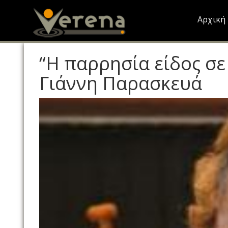
Skip
to
Αρχική
main
content
“Η παρρησία είδος σε
Γιάννη Παρασκευά