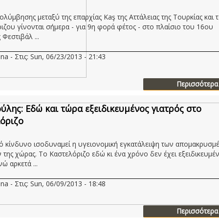
ολύμβησης μεταξύ της επαρχίας Kaş της Aττάλειας της Τουρκίας και 
ιζου γίνονται σήμερα - για 9η φορά φέτος - στο πλαίσιο του 16ου
Φεστιβάλ ...
na - Στις: Sun, 06/23/2013 - 21:43
Περισσότερα
ούλης: Εδώ και τώρα εξειδικευμένος γιατρός στο
όριζο
ό κίνδυνο ισοδυναμεί η υγειονομική εγκατάλειψη των απομακρυσμ
 της χώρας. Το Καστελόριζο εδώ κι ένα χρόνο δεν έχει εξειδικευμέ
νώ αρκετά ...
na - Στις: Sun, 06/09/2013 - 18:48
Περισσότερα