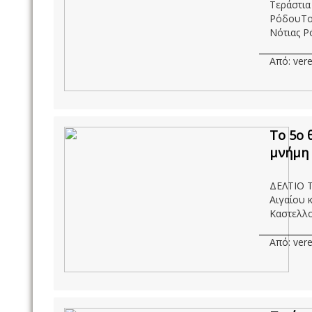
Τεράστια
ΡόδουΤου
Νότιας Ρό
Από: vere
Tο 5ο 
μνήμη 
ΔΕΛΤΙΟ Τ
Αιγαίου 
Καστελλο
Από: vere