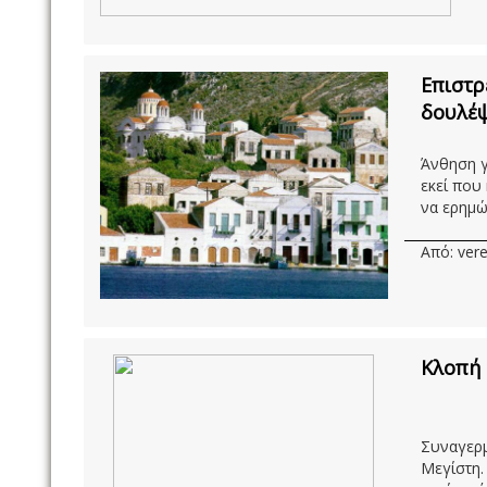
Επιστρ
δουλέ
Άνθηση γ
εκεί που
να ερημών
Από: vere
Κλοπή 
Συναγερμ
Μεγίστη.