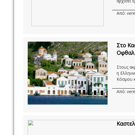
αρχίσει έρ
Από: vere
Στο Κα
Οφθαλμ
Στους ακ
η Ελληνι
Κόσμου κα
Από: vere
Καστελ