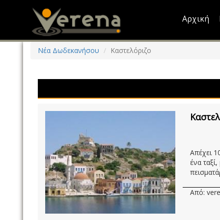
Skip
to
Αρχική
main
content
Νέα Δωδεκανήσου
Καστελόριζο
Καστελ
Απέχει 10
ένα ταξί
πεισματάρ
Από: vere