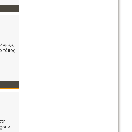
λόριζο,
 ο τόπος
στη
Εχουν