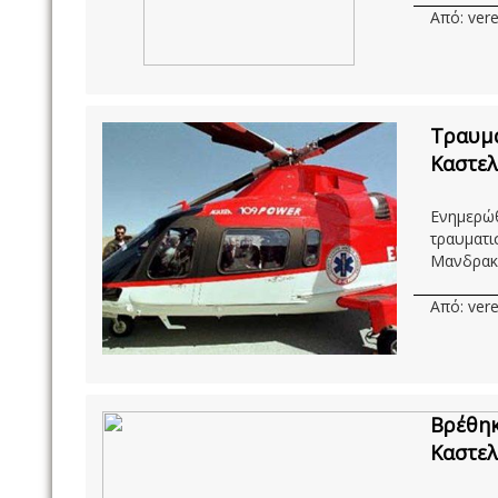
Από: vere
Τραυμα
Καστελ
Ενημερώθ
τραυματι
Μανδρακί
Από: vere
Βρέθηκ
Καστελ