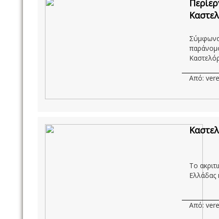
Περίερ
Καστελό
Σύμφωνα 
παράνομο
Καστελόρζ
Από: vere
Καστελ
Το ακριτ
Ελλάδας 
Από: vere