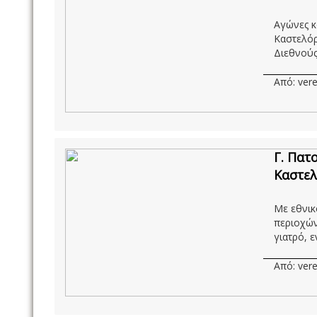
Αγώνες κ
Καστελόρ
Διεθνούς 
Από: vere
Γ. Πατ
Καστελ
Mε εθνικ
περιοχών
γιατρό, ε
Από: vere