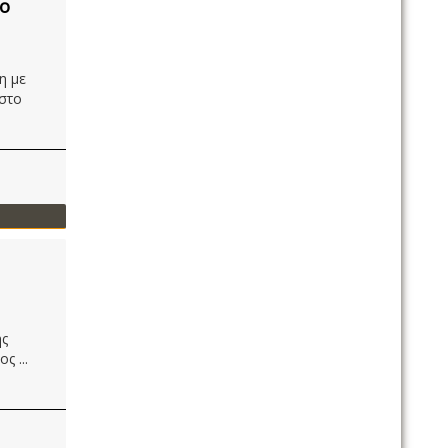
το
η με
 στο
ης
ς ...