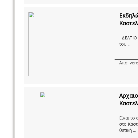
Εκδηλώ
Καστελ
ΔΕΛΤΙΟ Τ
του ...
Από: vere
Αρχαιο
Καστελ
Είναι το
στο Καστ
θετική ...