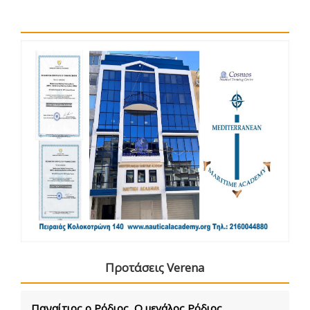
Προτάσεις Verena
Παναίτιος ο Ρόδιος, Ο μεγάλος Ρόδιος