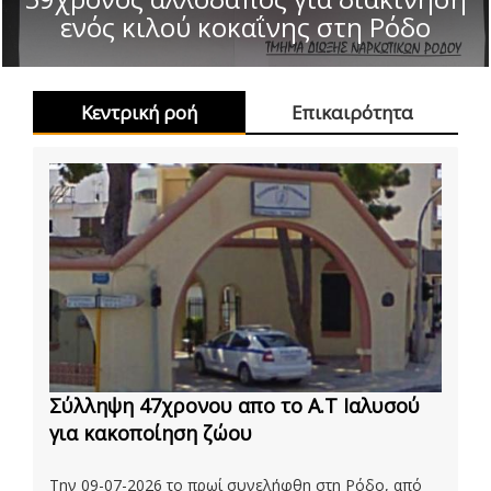
ενός κιλού κοκαΐνης στη Ρόδο
Κεντρική ροή
Επικαιρότητα
Σύλληψη 47χρονου απο το Α.Τ Ιαλυσού
για κακοποίηση ζώου
Την 09-07-2026 το πρωί συνελήφθη στη Ρόδο, από