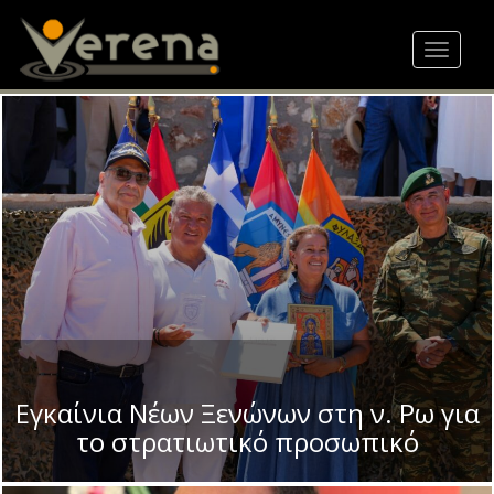
Skip
to
Toggle
main
navigat
content
Εγκαίνια Νέων Ξενώνων στη ν. Ρω για
το στρατιωτικό προσωπικό