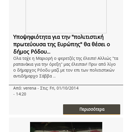
Υποψηφιότητα για την "πολιτιστική
πρωτεύουσα της Ευρώπης" θα θέσει ο
δήμος Ρόδου...
Ολα τα΄χε η Μαριορή ο φερετζές της έλειπε! Αλλιώς "τα
ραπανάκια για την όρεξη" μας έλειπαν! Πριν από λίγο
ο δήμαρχος Ρόοδυ μαζί με τον επι των πολιτιστικών
αντιδήμαρχο Σάββα ...
Από: verena - Στις: Fri, 01/10/2014
- 14:20
Περισσότερα