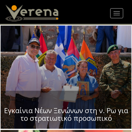
Skip
to
Toggle
main
navigat
content
Εγκαίνια Νέων Ξενώνων στη ν. Ρω για
το στρατιωτικό προσωπικό