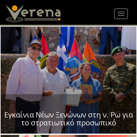
Skip
to
Toggle
main
navigat
content
Εγκαίνια Νέων Ξενώνων στη ν. Ρω για
το στρατιωτικό προσωπικό