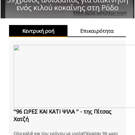
ενός κιλού κοκαΐνης στη Ρόδο
Κεντρική ροή
Επικαιρότητα
''96 ΩΡΕΣ ΚΑΙ ΚΑΤΙ ΨΙΛΑ '' - της Πίτσας
Χατζή
Ολα καλά! και του χρόνου με υγεία!Πέρασαν 96 ωρες