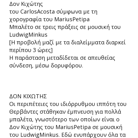
Δον Κιχώτης
του CarlosAcosta σύμφωνα με τη
χορογραφία του MariusPetipa
Μπαλέτο σε τρεις πράξεις σε μουσική του
LudwigMinkus
[Η προβολή μαζί με τα διαλείμματα διαρκεί
περίπου 3 ώρες]
Η παράσταση μεταδίδεται σε απευθείας
σύνδεση, μέσω δορυφόρου.
ΔΟΝ ΚΙΧΩΤΗΣ
Οι περιπέτειες του ιδιόρρυθμου ιππότη του
Θερβάντες στάθηκαν έμπνευση για πολλά
μπαλέτα, γνωστότερο των οποίων είναι ο
Δον Κιχώτης του MariusPetipa σε μουσική
του LudwigMinkus. Εδώ ενυπάρχουν όλα τα