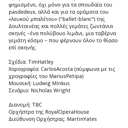
φημισμένο, όχι μόνο για τα σπουδαία του
pasdedeux, αλλά και για τα οράματα του
«λευκού μπαλέτου» ("ballet-blanc") της
Δουλτσινέας και πολλές γεμάτες ζωντάνια
σκηνές –ένα πολύβουο λιμάνι, μια ταβέρνα
γεμάτη κόσμο – που φέρνουν όλον το θίασο
επί σκηνής.
Σχέδια: TimHatley
Χορογραφία: CarlosAcosta (σύμφωνα με τις
χρογραφίες του MariusPetipa)
Μουσική: Ludwig Minkus
Σενάριο: Nicholas Wright
Διανομή: TBC
Ορχήστρα της RoyalOperaHouse
Διεύθυνση Ορχήστρας: MartinYates