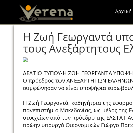
Skip
to
Αρχική
main
content
H Ζωή Γεωργαντά υπ
τους Ανεξάρτητους Ε
ΔΕΛΤΙΟ ΤΥΠΟΥ-Η ΖΩΗ ΓΕΩΡΓΑΝΤΑ ΥΠΟΨΗ
Ο πρόεδρος των ΑΝΕΞΑΡΤΗΤΩΝ ΕΛΛΗΝΩΝ Π
συμφώνησαν να είναι υποψήφια ευρωβου
Η Ζωή Γεωργαντά, καθηγήτρια της εφαρμο
πανεπιστήμιο Μακεδονίας, ως μέλος της Ε
στοιχείων από τον πρόεδρο της ΕΛΣΤΑΤ Αν
πρώην υπουργό Οικονομικών Γιώργο Παπ