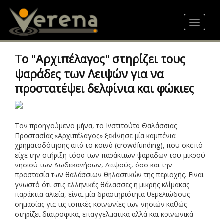
Skip
to
Toggle
main
navigat
content
To "Aρχιπέλαγος" στηρίζει τους
ψαράδες των Λειψών για να
προστατέψει δελφίνια και φώκιες
Τον προηγούμενο μήνα, το Ινστιτούτο Θαλάσσιας
Προστασίας «Αρχιπέλαγος» ξεκίνησε μία καμπάνια
χρηματοδότησης από το κοινό (crowdfunding), που σκοπό
είχε την στήριξη τόσο των παράκτιων ψαράδων του μικρού
νησιού των Δωδεκανήσων, Λειψούς, όσο και την
προστασία των θαλάσσιων θηλαστικών της περιοχής. Είναι
γνωστό ότι στις ελληνικές θάλασσες η μικρής κλίμακας
παράκτια αλιεία, είναι μία δραστηριότητα θεμελιώδους
σημασίας για τις τοπικές κοινωνίες των νησιών καθώς
στηρίζει διατροφικά, επαγγελματικά αλλά και κοινωνικά