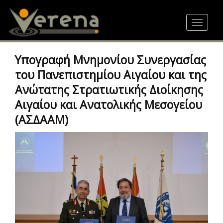
Skip
to
Toggle
main
navigat
content
Υπογραφή Μνημονίου Συνεργασίας
του Πανεπιστημίου Αιγαίου και της
Ανώτατης Στρατιωτικής Διοίκησης
Αιγαίου και Ανατολικής Μεσογείου
(ΑΣΔΑΑΜ)