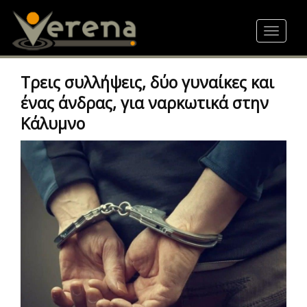
Skip
to
Toggle
main
navigat
content
Τρεις συλλήψεις, δύο γυναίκες και
ένας άνδρας, για ναρκωτικά στην
Κάλυμνο