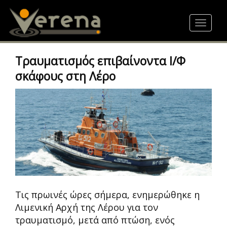
Skip
to
Toggle
main
navigat
content
Τραυματισμός επιβαίνοντα Ι/Φ
σκάφους στη Λέρο
Τις πρωινές ώρες σήμερα, ενημερώθηκε η
Λιμενική Αρχή της Λέρου για τον
τραυματισμό, μετά από πτώση, ενός