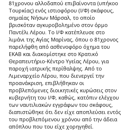
81χρονου αλλοδαπού επιβαίνοντα (υπήκοο
Τουρκίας) ενός ιστιοφόρου (Ι/Φ) σκάφους,
σημαίας Νήσων Μάρσαλ, το οποίο
βρισκόταν αγκυροβολημένο στον όρμο
Παντέλι Λέρου. Το Ι/Φ κατέπλευσε στο
λιμάνι της Αγίας Μαρίνας, όπου ο 81χρονος
παρελήφθη από ασθενοφόρο όχημα του
ΕΚΑΒ και διακομίστηκε στο Κρατικό
Θεραπευτήριο-Κέντρο Υγείας Λέρου, για
παροχή ιατρικής περίθαλψης. Από το
Λιμεναρχείο Λέρου, που διενεργεί την
προανάκριση, επιβλήθηκαν οι
προβλεπόμενες διοικητικές κυρώσεις στον
κυβερνήτη του Ι/Φ, καθώς, κατόπιν ελέγχου
των ναυτιλιακών εγγράφων του σκάφους,
διαπιστώθηκε ότι δεν είχε αποπλεύσει εντός
του προβλεπόμενου χρόνου από την άδεια
απόπλου που του είχε χορηγηθεί.