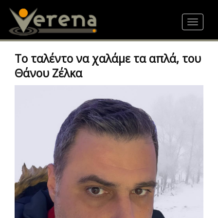
Skip
to
Toggle
main
navigat
content
Το ταλέντο να χαλάμε τα απλά, του
Θάνου Ζέλκα