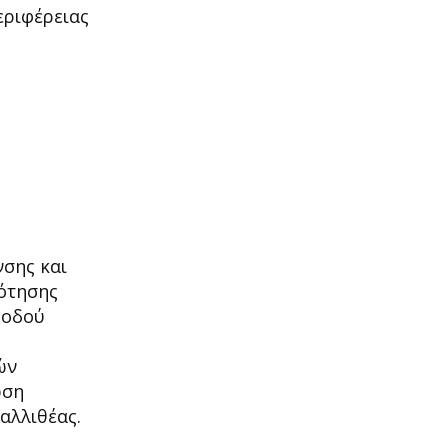
ριφέρειας
νσης και
ότησης
 οδού
ών
ωση
αλλιθέας.