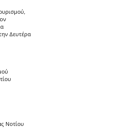
Τουρισμού,
τον
ια
την Δευτέρα
μού
τίου
ας Νοτίου