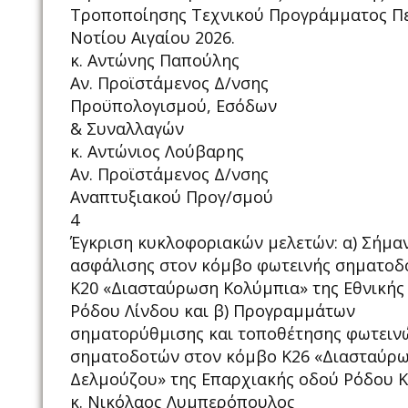
Τροποποίησης Τεχνικού Προγράμματος Πε
Νοτίου Αιγαίου 2026.
κ. Αντώνης Παπούλης
Αν. Προϊστάμενος Δ/νσης
Προϋπολογισμού, Εσόδων
& Συναλλαγών
κ. Αντώνιος Λούβαρης
Αν. Προϊστάμενος Δ/νσης
Αναπτυξιακού Προγ/σμού
4
Έγκριση κυκλοφοριακών μελετών: α) Σήμα
ασφάλισης στον κόμβο φωτεινής σηματοδ
Κ20 «Διασταύρωση Κολύμπια» της Εθνικής
Ρόδου Λίνδου και β) Προγραμμάτων
σηματορύθμισης και τοποθέτησης φωτειν
σηματοδοτών στον κόμβο Κ26 «Διασταύρ
Δελμούζου» της Επαρχιακής οδού Ρόδου Κ
κ. Νικόλαος Λυμπερόπουλος