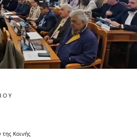
Ι Ο Υ
 της Κοινής