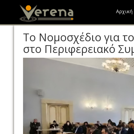
Skip
to
Αρχική
main
content
Το Νομοσχέδιο για τ
στο Περιφερειακό Συ