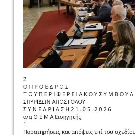
2
Ο Π Ρ Ο Ε Δ Ρ Ο Σ
Τ Ο Υ Π Ε Ρ Ι Φ Ε Ρ Ε Ι Α Κ Ο Υ Σ Υ Μ Β Ο Υ Λ 
ΣΠΥΡΙΔΩΝ ΑΠΟΣΤΟΛΟΥ
Σ Υ Ν Ε Δ Ρ Ι Α Σ Η 2 1 . 0 5 . 2 0 2 6
α/α Θ Ε Μ Α Εισηγητής
1.
Παρατηρήσεις και απόψεις επί του σχεδίου