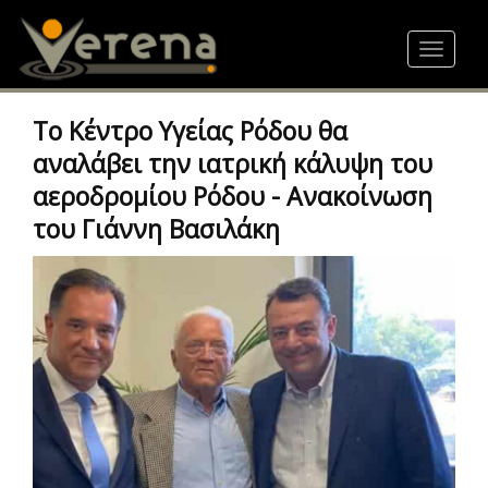
Skip
to
Toggle
main
navigat
content
Το Κέντρο Υγείας Ρόδου θα
αναλάβει την ιατρική κάλυψη του
αεροδρομίου Ρόδου - Ανακοίνωση
του Γιάννη Βασιλάκη