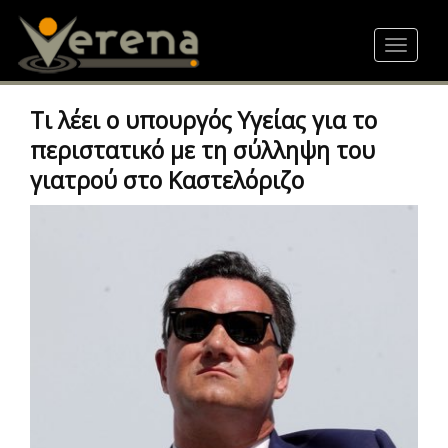
Skip
to
Toggle
main
navigat
content
Τι λέει ο υπουργός Υγείας για το
περιστατικό με τη σύλληψη του
γιατρού στο Καστελόριζο