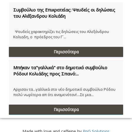
Συμβούλιο της Επικρατείας: Ψευδείς οι δηλώσεις
του Αλέξανδρου Κολιάδη
Ψευδείς χαρακτηρίζει τις δηλώσεις του Αλεξάνδρου
Κολιαδη, ο πρόεδρος του Γ´...
Περισσότερα
Μπήκαν τα"γαλλικά" στο δημοτικό συμβούλιο
Ρόδου! Κολιάδης προς Σπανό:...
Αρχισαν τα...γαλλικά στο νέο δημοτικό συμβούλιο Ρόδου
πολύ νωρίτερα απ ότι αναμενόταν!....Σε μια...
Περισσότερα
Made with love and caffeine by
PnG Solutions