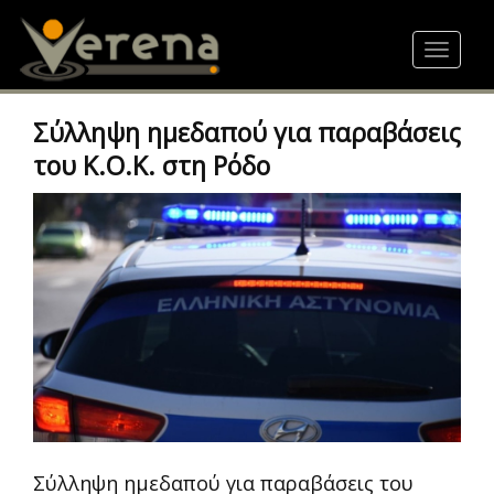
Skip
to
Toggle
main
navigat
content
Σύλληψη ημεδαπού για παραβάσεις
του Κ.Ο.Κ. στη Ρόδο
Σύλληψη ημεδαπού για παραβάσεις του