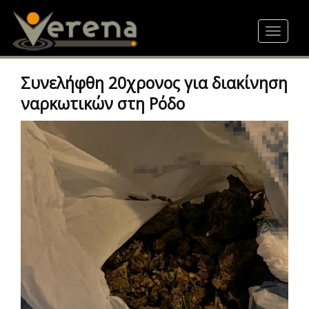
Skip
to
Toggle
main
navigat
content
Συνελήφθη 20χρονος για διακίνηση
ναρκωτικών στη Ρόδο