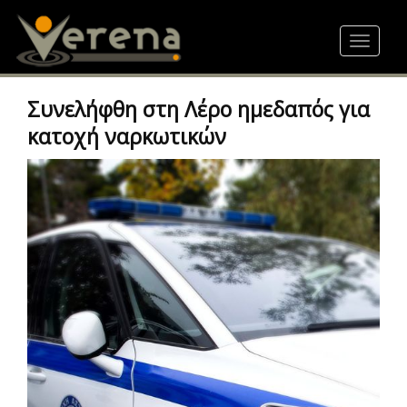
Skip
to
Toggle
main
navigat
content
Συνελήφθη στη Λέρο ημεδαπός για
κατοχή ναρκωτικών