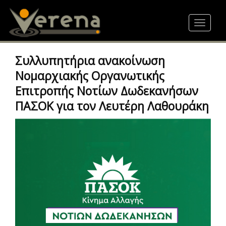
Skip
to
Toggle
main
navigat
content
Συλλυπητήρια ανακοίνωση
Νομαρχιακής Οργανωτικής
Επιτροπής Νοτίων Δωδεκανήσων
ΠΑΣΟΚ για τον Λευτέρη Λαθουράκη