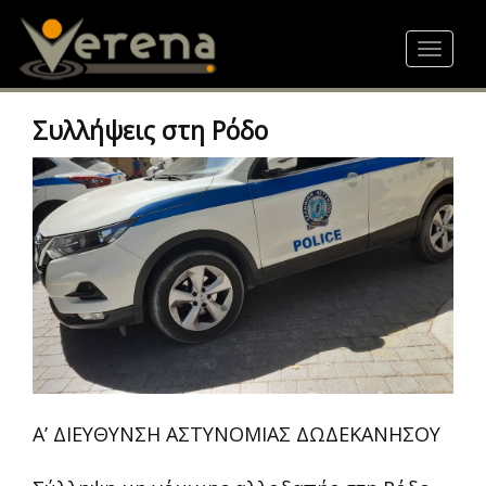
Skip
to
Toggle
main
navigat
content
Συλλήψεις στη Ρόδο
Α’ ΔΙΕΥΘΥΝΣΗ ΑΣΤΥΝΟΜΙΑΣ ΔΩΔΕΚΑΝΗΣΟΥ