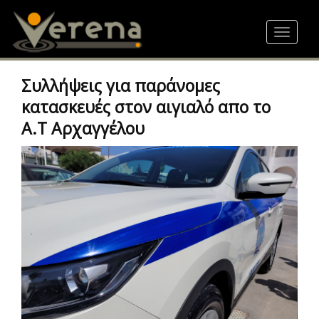
Skip
to
Toggle
main
navigat
content
Συλλήψεις για παράνομες
κατασκευές στον αιγιαλό απο το
Α.Τ Αρχαγγέλου