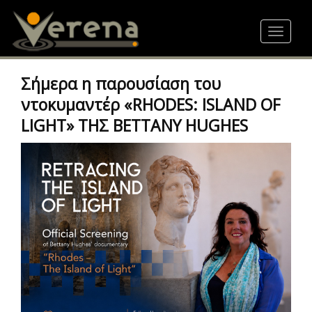
Skip
to
Toggle
main
navigat
content
Σήμερα η παρουσίαση του
ντοκυμαντέρ «RHODES: ISLAND OF
LIGHT» ΤΗΣ BETTANY HUGHES