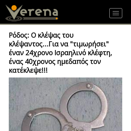
Skip
to
Toggle
main
navigat
content
Ρόδος: Ο κλέψας του
κλέψαντος...Για να "τιμωρήσει"
έναν 24χρονο Ισραηλινό κλέφτη,
ένας 40χρονος ημεδαπός τον
κατέκλεψε!!!