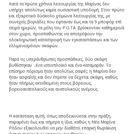
Κατά τα πρώτα χρόνια λειτουργίας της Μαρίνας δεν
υπήρχε απολύτως καμία ουσιαστική υποδομή. Στον πρώτο
και εξαιρετικά δύσκολο χειμώνα λειτουργίας της, με
συνεχείς βοριάδες που έφταναν έως και τα 9 μποφόρ επί
σειρά ημερών, τα μέλη του Ρ.Ο.ΤΑ. βρίσκονταν καθημερινά
στον χώρο, προσπαθώντας να αποτρέψουν την
ολοκληρωτική καταστροφή των εγκαταστάσεων και των
ελλιμενισμένων σκαφών.
Παρά τις υπεράνθρωπες προσπάθειες, δύο σκάφη
βυθίστηκαν ,ένα ιστιοπλοϊκό και ένα καταμαράν. Το
επίσημο πόρισμα ήταν απολύτως σαφές: η Μαρίνα δεν
ήταν ασφαλής και δεν έπρεπε να δέχεται σκάφη, καθώς
ήταν πλήρως εκτεθειμένη στους βόρειους,
βορειοανατολικούς και ανατολικούς ανέμους.
Η κατάσταση αυτή, όπως αποδεικνύεται στην πράξη,
παραμένει έως και σήμερα η ίδια, καθώς η Νέα Μαρίνα
Ρόδου εξακολουθεί να μην διαθέτει επαρκή θωράκιση
έναντι αυτών των καιρικών συνθηκών.