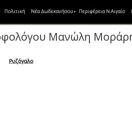
Πολιτική
Νέα Δωδεκανήσου
Περιφέρεια Ν.Αιγαίο
τροφολόγου Μανώλη Μοράρ
Ρυζόγαλο