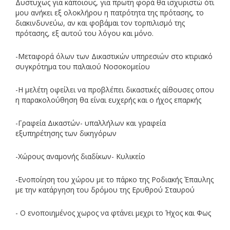
Δυστυχως για κάποιους, για πρωτη φορά θα ισχυριστώ ότι
μου ανήκει εξ ολοκλήρου η πατρότητα της πρότασης, το
διακινδυνεύω, αν και φοβάμαι τον τορπιλισμό της
πρότασης, εξ αυτού του λόγου και μόνο.
-Μεταφορά όλων των Δικαστικών υπηρεσιών στο κτιριακό
συγκρότημα του παλαιού Νοσοκομείου
-Η μελέτη οφείλει να προβλέπει δικαστικές αίθουσες οπου
η παρακολούθηση θα είναι ευχερής και ο ήχος επαρκής
-Γραφεία Δικαστών- υπαλλήλων και γραφεία
εξυπηρέτησης των δικηγόρων
-Χώρους αναμονής διαδίκων- Κυλικείο
-Ενοποίηση του χώρου με το πάρκο της Ροδιακής Έπαυλης
με την κατάργηση του δρόμου της Ερυθρού Σταυρού
- Ο ενοποιημένος χωρος να φτάνει μεχρι το Ήχος και Φως