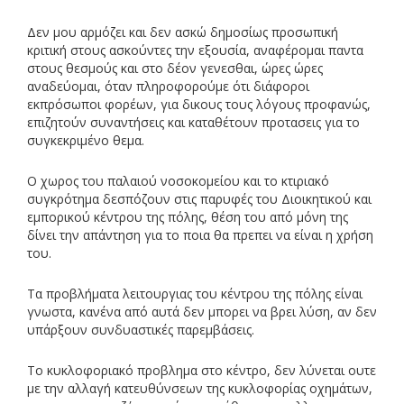
Δεν μου αρμόζει και δεν ασκώ δημοσίως προσωπική
κριτική στους ασκούντες την εξουσία, αναφέρομαι παντα
στους θεσμούς και στο δέον γενεσθαι, ώρες ώρες
αναδεύομαι, όταν πληροφορούμε ότι διάφοροι
εκπρόσωποι φορέων, για δικους τους λόγους προφανώς,
επιζητούν συναντήσεις και καταθέτουν προτασεις για το
συγκεκριμένο θεμα.
Ο χωρος του παλαιού νοσοκομείου και το κτιριακό
συγκρότημα δεσπόζουν στις παρυφές του Διοικητικού και
εμπορικού κέντρου της πόλης, θέση του από μόνη της
δίνει την απάντηση για το ποια θα πρεπει να είναι η χρήση
του.
Τα προβλήματα λειτουργιας του κέντρου της πόλης είναι
γνωστα, κανένα από αυτά δεν μπορει να βρει λύση, αν δεν
υπάρξουν συνδυαστικές παρεμβάσεις.
Το κυκλοφοριακό προβλημα στο κέντρο, δεν λύνεται ουτε
με την αλλαγή κατευθύνσεων της κυκλοφορίας οχημάτων,