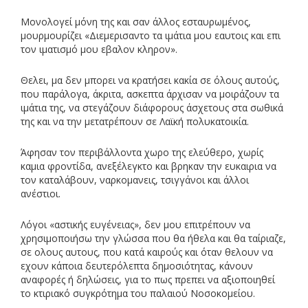
Μονολογεί μόνη της και σαν άλλος εσταυρωμένος,
μουρμουρίζει «Διεμερισαντο τα ιμάτια μου εαυτοις και επι
τον ιματισμό μου εβαλον κληρον».
Θελει, μα δεν μπορει να κρατήσει κακία σε όλους αυτούς,
που παράλογα, άκριτα, ασκεπτα άρχισαν να μοιράζουν τα
ιμάτια της, να στεγάζουν διάφορους άσχετους στα σωθικά
της και να την μετατρέπουν σε Λαϊκή πολυκατοικία.
Άφησαν τον περιβάλλοντα χωρο της ελεύθερο, χωρίς
καμια φροντίδα, ανεξέλεγκτο και βρηκαν την ευκαιρια να
τον καταλάβουν, ναρκομανεις, τσιγγάνοι και άλλοι
ανέστιοι.
Λόγοι «αστικής ευγένειας», δεν μου επιτρέπουν να
χρησιμοποιήσω την γλώσσα που θα ήθελα και θα ταίριαζε,
σε ολους αυτους, που κατά καιρούς και όταν θελουν να
εχουν κάποια δευτερόλεπτα δημοσιότητας, κάνουν
αναφορές ή δηλώσεις, για το πως πρεπει να αξιοποιηθεί
το κτιριακό συγκρότημα του παλαιού Νοσοκομείου.