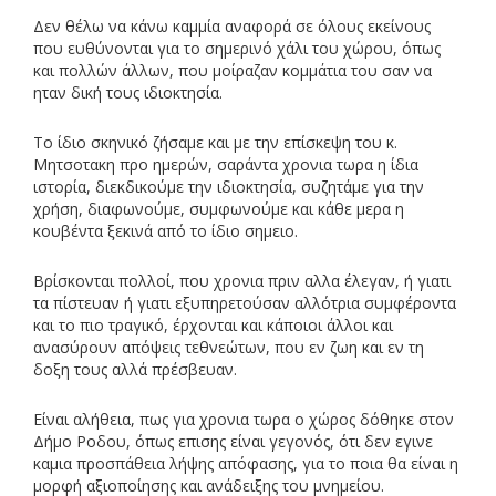
Δεν θέλω να κάνω καμμία αναφορά σε όλους εκείνους
που ευθύνονται για το σημερινό χάλι του χώρου, όπως
και πολλών άλλων, που μοίραζαν κομμάτια του σαν να
ηταν δική τους ιδιοκτησία.
Το ίδιο σκηνικό ζήσαμε και με την επίσκεψη του κ.
Μητσοτακη προ ημερών, σαράντα χρονια τωρα η ίδια
ιστορία, διεκδικούμε την ιδιοκτησία, συζητάμε για την
χρήση, διαφωνούμε, συμφωνούμε και κάθε μερα η
κουβέντα ξεκινά από το ίδιο σημειο.
Βρίσκονται πολλοί, που χρονια πριν αλλα έλεγαν, ή γιατι
τα πίστευαν ή γιατι εξυπηρετούσαν αλλότρια συμφέροντα
και το πιο τραγικό, έρχονται και κάποιοι άλλοι και
ανασύρουν απόψεις τεθνεώτων, που εν ζωη και εν τη
δοξη τους αλλά πρέσβευαν.
Είναι αλήθεια, πως για χρονια τωρα ο χώρος δόθηκε στον
Δήμο Ροδου, όπως επισης είναι γεγονός, ότι δεν εγινε
καμια προσπάθεια λήψης απόφασης, για το ποια θα είναι η
μορφή αξιοποίησης και ανάδειξης του μνημείου.