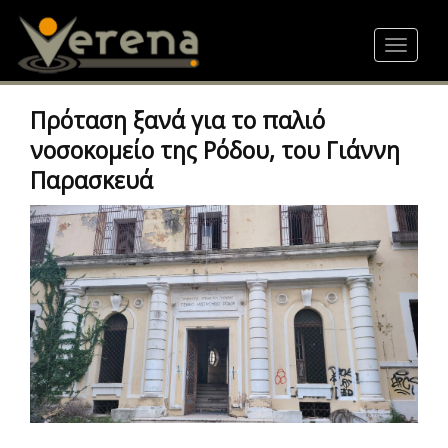
Skip
to
Toggle
main
navigat
content
Πρόταση ξανά για το παλιό
νοσοκομείο της Ρόδου, του Γιάννη
Παρασκευά