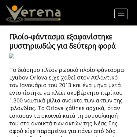
Skip
to
Toggle
main
navigat
content
Πλοίο-φάντασμα εξαφανίστηκε
μυστηριωδώς για δεύτερη φορά
Το διάσημο πλέον ρωσικό πλοίο-φάντασμα
Lyubov Orlova είχε χαθεί στον Ατλαντικό
τον Ιανουάριο του 2013 και ένα μήνα μετά
εντοπίστηκε να πλέει ακυβέρνητο περίπου
1.300 ναυτικά μίλια ανοικτά των ακτών της
Ιρλανδίας. Το Orlova χάθηκε αρχικά, όταν
έσπασαν τα σκοινιά κατά τη ρυμούλκησή
του στα ανοικτά των ακτών της Νέας Γης,
αφού είχε παραμείνει για πάνω από δύο