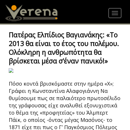
Skip
to
Toggle
main
navigat
content
Πατέρας Ελπίδιος Βαγιανάκης: «Το
2013 θα είναι το έτος του πολέμου.
Ολόκληρη η ανθρωπότητα θα
βρίσκεται μέσα σ’έναν πανικό!»
Πόσο κοντά βρισκόμαστε στην ημέρα «Χ»;
Γράφει η Κωνσταντίνα Αλαφογιάννη Να
θυμίσουμε πως σε παλαιότερο πρωτοσέλιδο
της γράφουσας είχε αναλυθεί εξονυχιστικά
το θέμα της «προφητείας» του Άλμπερτ
Πάϊκ, ο οποίος -όντας μέγας Μασόνος- το
1871 είχε πει πως ο Γ’ Παγκόσμιος Πόλεμος