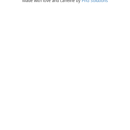
Made with love and caffeine by
PnG Solutions