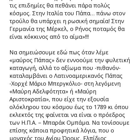
τις επιδημίες θα πεθάνει πάρα πολύς
κόσμος. Στην Ιταλία του Πάπα… πάνω στον
τρούλο θα υπάρχει η ρωσική σημαία! Στην
Γερμανία της Μέρκελ, ο Ρήνος ποταμός θα
είναι κόκκινος από το αίμα»!!!
Να σημειώσουμε εδώ πως όταν λέμε
«μαύρος Πάπας» δεν εννοούμε την φυλετική
καταγωγή, αλλά το αξίωμα που -πιθανόν-
καταλαμβάνει ο Λατινοαμερικανός Πάπας
-Χορχέ Μάριο Μπεργκόλιο- στη λεγόμενη
«Μαύρη Αδελφότητα» ή «Μαύρη
Αριστοκρατία», που είχε την εξουσία
ολόκληρου του κόσμου έως το 1789 κι όπου
εκλεκτός της φαίνεται να είναι ο πρόεδρος
των Η.Π.Α. – Μπαράκ Ομπάμα. Να τονίσουμε
επίσης κάποια προφητικά λόγια, που ο
μοναχός του Αγίου Όρους, Ελπίδιος