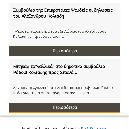
Συμβούλιο της Επικρατείας: Ψευδείς οι δηλώσεις
του Αλέξανδρου Κολιάδη
Ψευδείς χαρακτηρίζει τις δηλώσεις του Αλεξάνδρου
Κολιαδη, ο πρόεδρος του Γ´...
Περισσότερα
Μπήκαν τα"γαλλικά" στο δημοτικό συμβούλιο
Ρόδου! Κολιάδης προς Σπανό:...
Αρχισαν τα...γαλλικά στο νέο δημοτικό συμβούλιο Ρόδου
πολύ νωρίτερα απ ότι αναμενόταν!....Σε μια...
Περισσότερα
Made with love and caffeine by
PnG Solutions