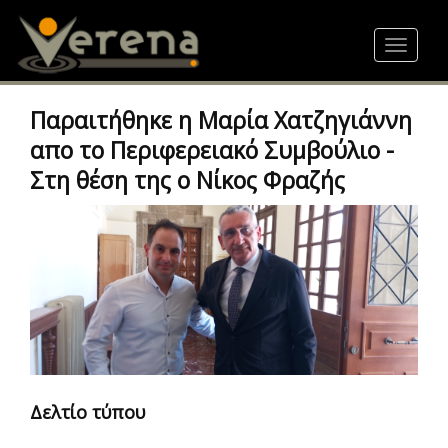
Skip
to
Toggle
main
navigat
content
Παραιτήθηκε η Μαρία Χατζηγιάννη
απο το Περιφερειακό Συμβούλιο -
Στη θέση της ο Νίκος Φραζής
Δελτίο τύπου