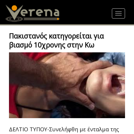
Skip
to
Toggle
main
navigat
content
Πακιστανός κατηγορείται για
βιασμό 10χρονης στην Κω
ΔΕΛΤΙΟ ΤΥΠΟΥ-Συνελήφθη με ένταλμα της