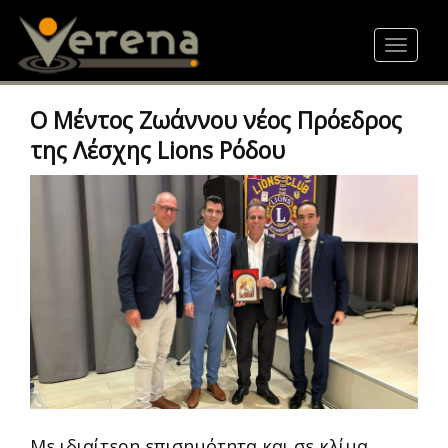
Skip
to
Toggle
main
navigat
content
Ο Μέντος Ζωάννου νέος Πρόεδρος
της Λέσχης Lions Ρόδου
Με ιδιαίτερη επισημότητα και σε κλίμα