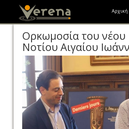
Skip
to
Αρχική
main
content
Ορκωμοσία του νέου
Νοτίου Αιγαίου Ιωάν