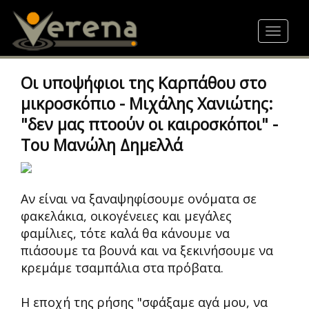
Skip
to
Toggle
main
navigat
content
Οι υποψήφιοι της Καρπάθου στο
μικροσκόπιο - Μιχάλης Χανιώτης:
"δεν μας πτοούν οι καιροσκόποι" -
Tου Μανώλη Δημελλά
Αν είναι να ξαναψηφίσουμε ονόματα σε
φακελάκια, οικογένειες και μεγάλες
φαμίλιες, τότε καλά θα κάνουμε να
πιάσουμε τα βουνά και να ξεκινήσουμε να
κρεμάμε τσαμπάλια στα πρόβατα.
Η εποχή της ρήσης "σφάξαμε αγά μου, να