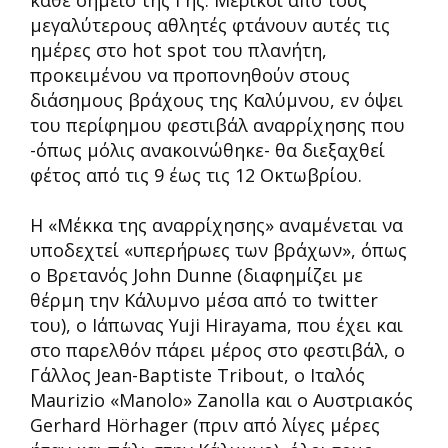
κάθε σημείο της Γης. Μερικοί από τους
μεγαλύτερους αθλητές φτάνουν αυτές τις
ημέρες στο hot spot του πλανήτη,
προκειμένου να προπονηθούν στους
διάσημους βράχους της Καλύμνου, εν όψει
του περίφημου φεστιβάλ αναρρίχησης που
-όπως μόλις ανακοινώθηκε- θα διεξαχθεί
φέτος από τις 9 έως τις 12 Οκτωβρίου.
Η «Μέκκα της αναρρίχησης» αναμένεται να
υποδεχτεί «υπερήρωες των βράχων», όπως
ο Βρετανός John Dunne (διαφημίζει με
θέρμη την Κάλυμνο μέσα από το twitter
του), ο Ιάπωνας Yuji Hirayama, που έχει και
στο παρελθόν πάρει μέρος στο φεστιβάλ, ο
Γάλλος Jean-Baptiste Tribout, ο Ιταλός
Maurizio «Manolo» Zanolla και ο Αυστριακός
Gerhard Hörhager (πριν από λίγες μέρες