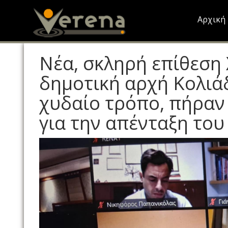
Skip
to
Αρχική
main
content
Νέα, σκληρή επίθεση
δημοτική αρχή Κολιά
χυδαίο τρόπο, πήραν
για την απένταξη του