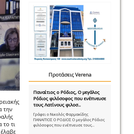
Προτάσεις Verena
Παναίτιος ο Ρόδιος, Ο μεγάλος
Ρόδιος φιλόσοφος που ενέπνευσε
ρειακής
τους Λατίνους φιλοσ...
α την
Γράφει ο Νικολός Φαρμακίδης
φαλής
ΠΑΝΑΙΤΙΟΣ Ο ΡΟΔΙΟΣ Ο μεγάλος Ρόδιος
 το τι
φιλόσοφος που ενέπνευσε τους...
 έλαβε