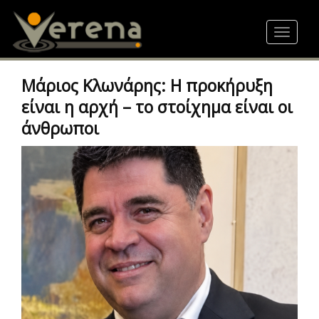
Skip
to
Toggle
main
navigat
content
Μάριος Κλωνάρης: Η προκήρυξη
είναι η αρχή – το στοίχημα είναι οι
άνθρωποι