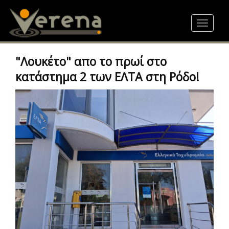
Skip
to
Toggle
main
navigat
content
"Λουκέτο" απο το πρωί στο
κατάστημα 2 των ΕΛΤΑ στη Ρόδο!