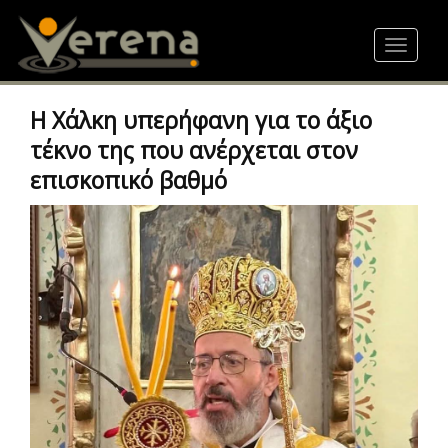
Skip
to
Toggle
main
navigat
content
Η Χάλκη υπερήφανη για το άξιο
τέκνο της που ανέρχεται στον
επισκοπικό βαθμό