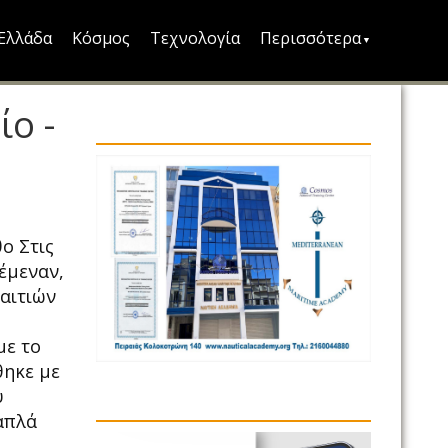
Ελλάδα
Κόσμος
Τεχνολογία
Περισσότερα
ο -
ο Στις
έμεναν,
 αιτιών
με το
θηκε με
υ
απλά