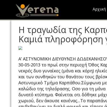
Skip
to
Αρχική
main
content
Η τραγωδία της Καρπ
Καμιά πληροφόρηση για
Α’ ΑΣΤΥΝΟΜΙΚΗ ΔΙΕΥΘΥΝΣΗ ΔΩΔΕΚΑΝΗΣΟΥ 
30-05-2013 το πρωί στην περιοχή Όθος Καρ
νεκρές δυο γυναίκες (μάνα και κόρη) ηλικί
και των συνθηκών του θανάτου τους βρίσκε
Αστυνομικό Τμήμα Καρπάθου.Σύμφωνα με 
καλώδιο της τηλεόρασης. Οσο για τη μάνα 
δυνατό κτύπημα. Φαίνεται οτι δόθηκε μάχη
χωριού, δεν άκουσε κανένας...Το παραπάν
επιβεβαιώνει το διπλό φονικό και τίποτε ά