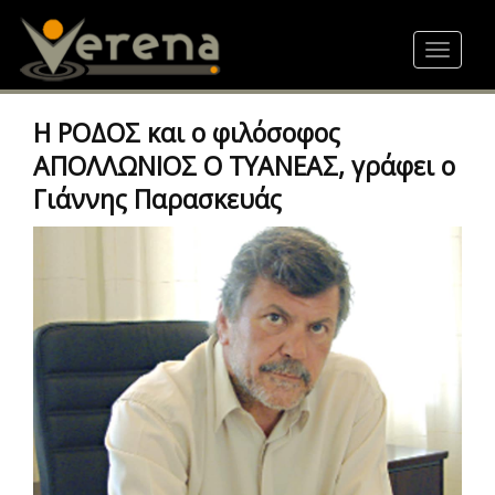
Skip
to
Toggle
main
navigat
content
Η ΡΟΔΟΣ και ο φιλόσοφος
ΑΠΟΛΛΩΝΙΟΣ Ο ΤΥΑΝΕΑΣ, γράφει ο
Γιάννης Παρασκευάς